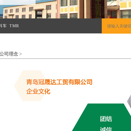
料车
TMR
公司理念 >