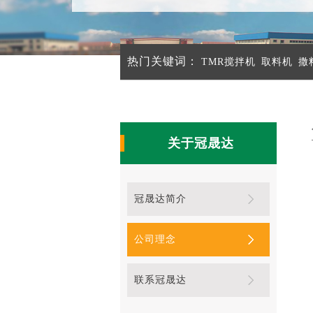
热门关键词：
TMR搅拌机
取料机
撒
关于冠晟达
冠晟达简介
公司理念
联系冠晟达