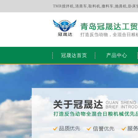
TMR搅拌机,清粪车,取料机,撒料车,抛粪机,卧
打造反刍动物，全混合日粮
冠晟达首页
产品中心