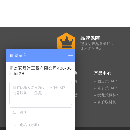
品牌保障
冠晟达产品质量好，
让您用的放心
请您留言
青岛冠晟达工贸有限公司400-80
8-5529
走进冠晟达
产品中心
○ 冠晟达简介
○ 固定式TMR
○ 公司理念
○ 牵引式TMR
○ 联系冠晟达
○ 搅龙式撒料车
○ 青贮取料机