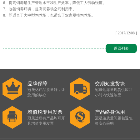
6、提高饲养场生产管理水平和生产效率，降低工人劳动强度。
7、改善饲养环境，提高饲养场空间利用率。
8、即适合于大中型饲养场，也适合于农家规模饲养场。
[ 2017/12/08 ]
返回列表
品牌保障
交期短发货块
冠晟达产品质量好，让
冠晟达海量现货供应24
您用的放心
小时内快速响应
增值税专用发票
产品终身保用
冠晟达所有产品均可开
冠晟达质量问题包退包
具增值专用发票
换安心采购