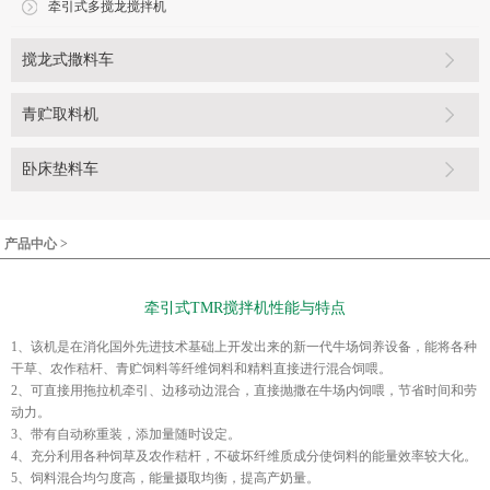
牵引式多搅龙搅拌机
搅龙式撒料车
青贮取料机
卧床垫料车
产品中心 >
牵引式TMR搅拌机性能与特点
1、该机是在消化国外先进技术基础上开发出来的新一代牛场饲养设备，能将各种
干草、农作秸杆、青贮饲料等纤维饲料和精料直接进行混合饲喂。
2、可直接用拖拉机牵引、边移动边混合，直接抛撒在牛场内饲喂，节省时间和劳
动力。
3、带有自动称重装，添加量随时设定。
4、充分利用各种饲草及农作秸杆，不破坏纤维质成分使饲料的能量效率较大化。
5、饲料混合均匀度高，能量摄取均衡，提高产奶量。